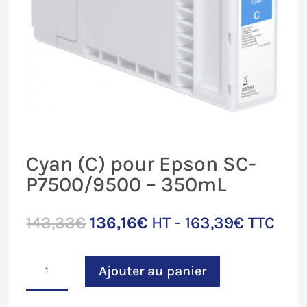
Cyan (C) pour Epson SC-
P7500/9500 – 350mL
Le
Le
143,33
€
136,16
€
HT -
163,39
€
TTC
prix
prix
initial
actuel
quantité
était :
est :
Ajouter au panier
de
143,33€.
136,16€.
Cyan
(C)