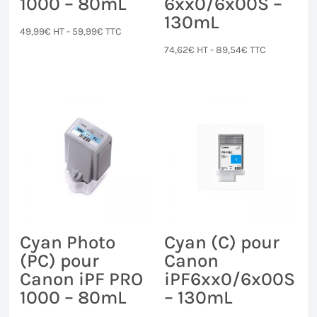
1000 – 80mL
6xx0/6x00S –
130mL
49,99
€
HT -
59,99
€
TTC
74,62
€
HT -
89,54
€
TTC
Cyan Photo
Cyan (C) pour
(PC) pour
Canon
Canon iPF PRO
iPF6xx0/6x00S
1000 – 80mL
– 130mL