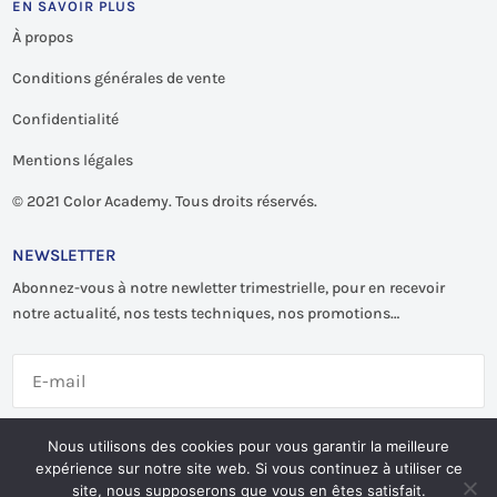
EN SAVOIR PLUS
À propos
Conditions générales de vente
Confidentialité
Mentions légales
©
2021 Color Academy. Tous droits réservés.
NEWSLETTER
Abonnez-vous à notre newletter trimestrielle, pour en recevoir
notre actualité, nos tests techniques, nos promotions…
S'abonner
Nous utilisons des cookies pour vous garantir la meilleure
expérience sur notre site web. Si vous continuez à utiliser ce
site, nous supposerons que vous en êtes satisfait.