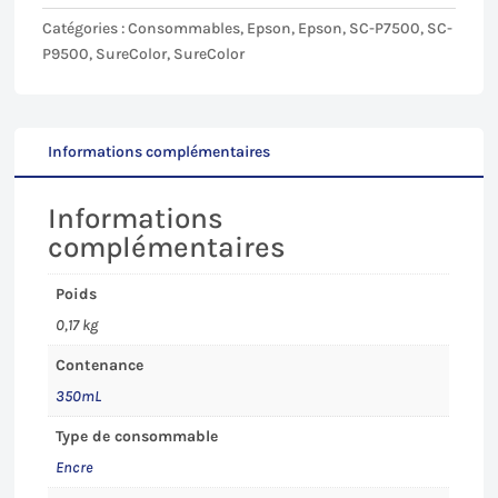
pour
Catégories :
Consommables
,
Epson
,
Epson
,
SC-P7500
,
SC-
Epson
P9500
,
SureColor
,
SureColor
SC-
P7500/9500
-
350mL
Informations complémentaires
Informations
complémentaires
Poids
0,17 kg
Contenance
350mL
Type de consommable
Encre