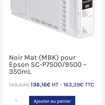
Noir Mat (MBK) pour
Epson SC-P7500/9500 –
350mL
Le
Le
143,33
€
136,16
€
HT -
163,39
€
TTC
prix
prix
initial
actuel
quantité
était :
est :
Ajouter au panier
de