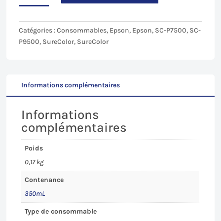
143,33€.
136,16€.
Noir
Mat
(MBK)
Catégories :
Consommables
,
Epson
,
Epson
,
SC-P7500
,
SC-
pour
P9500
,
SureColor
,
SureColor
Epson
SC-
P7500/9500
-
Informations complémentaires
350mL
Informations
complémentaires
Poids
0,17 kg
Contenance
350mL
Type de consommable