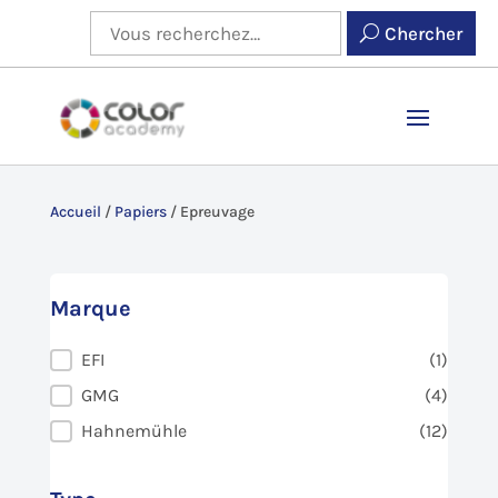
Chercher
Accueil
/
Papiers
/
Epreuvage
Marque
Marque
EFI
(1)
GMG
(4)
Hahnemühle
(12)