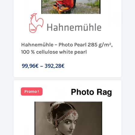
Hahnemühle – Photo Pearl 285 g/m²,
100 % cellulose white pearl
99,96€
–
392,28€
Promo !