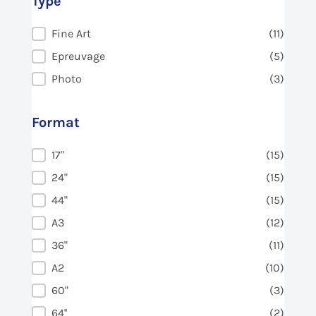
Type
Type
Fine Art
(11)
Epreuvage
(5)
Photo
(3)
Format
Format
17"
(15)
24"
(15)
44"
(15)
A3
(12)
36"
(11)
A2
(10)
60"
(3)
64''
(2)