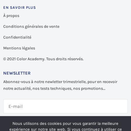
EN SAVOIR PLUS
À propos
Conditions générales de vente
Confidentialité
Mentions légales
©
2021 Color Academy. Tous droits réservés.
NEWSLETTER
Abonnez-vous à notre newletter trimestrielle, pour en recevoir
notre actualité, nos tests techniques, nos promotions…
S'abonner
Nous utilisons des cookies pour vous garantir la meilleure
expérience sur notre site web. Si vous continuez à utiliser ce