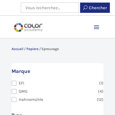
Chercher
Accueil
/
Papiers
/
Epreuvage
Marque
Marque
EFI
(1)
GMG
(4)
Hahnemühle
(12)