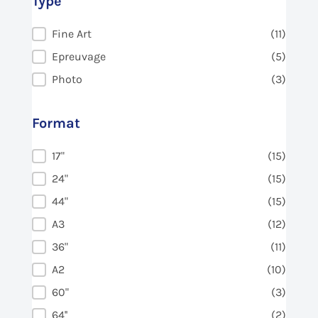
Type
Type
Fine Art
(11)
Epreuvage
(5)
Photo
(3)
Format
Format
17"
(15)
24"
(15)
44"
(15)
A3
(12)
36"
(11)
A2
(10)
60"
(3)
64''
(2)