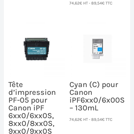
74,62
€
HT -
89,54
€
TTC
Tête
Cyan (C) pour
d’impression
Canon
PF-05 pour
iPF6xx0/6x00S
Canon iPF
– 130mL
6xx0/6xx0S,
74,62
€
HT -
89,54
€
TTC
8xx0/8xx0S,
9xx0/9xx0S