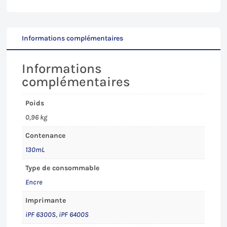
Canon
iPF
6x00S
Informations complémentaires
Informations
complémentaires
Poids
0,96 kg
Contenance
130mL
Type de consommable
Encre
Imprimante
iPF 6300S
,
iPF 6400S