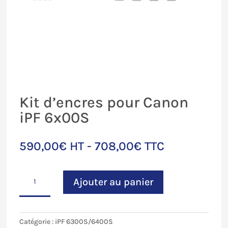
Kit d’encres pour Canon
iPF 6x00S
590,00
€
HT -
708,00
€
TTC
quantité
Ajouter au panier
de
Kit
d'encres
pour
Catégorie :
iPF 6300S/6400S