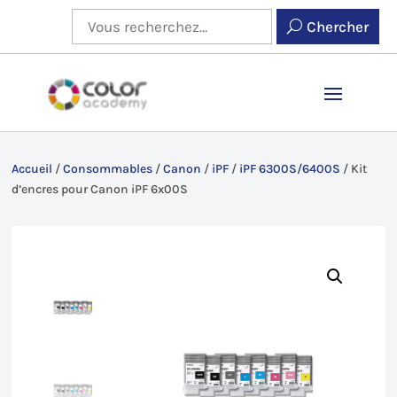
Chercher
Accueil
/
Consommables
/
Canon
/
iPF
/
iPF 6300S/6400S
/
Kit
d’encres pour Canon iPF 6x00S