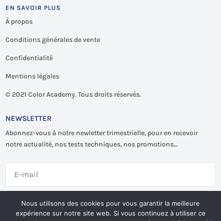
EN SAVOIR PLUS
À propos
Conditions générales de vente
Confidentialité
Mentions légales
©
2021 Color Academy. Tous droits réservés.
NEWSLETTER
Abonnez-vous à notre newletter trimestrielle, pour en recevoir
notre actualité, nos tests techniques, nos promotions…
S'abonner
Nous utilisons des cookies pour vous garantir la meilleure
expérience sur notre site web. Si vous continuez à utiliser ce