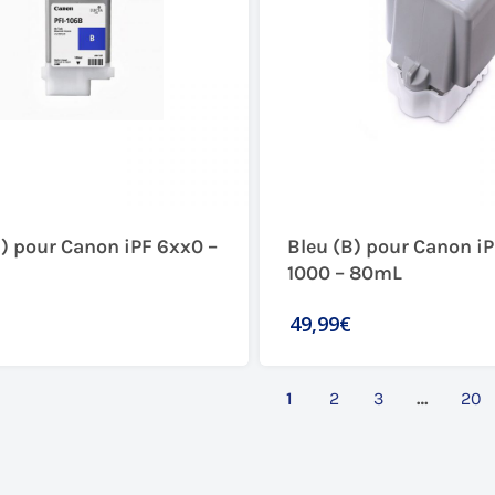
B) pour Canon iPF 6xx0 –
Bleu (B) pour Canon i
1000 – 80mL
49,99€
1
2
3
…
20