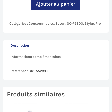
était :
est :
Ajouter au panier
de
85,32€.
81,05€.
Black
Light
Light
Catégories :
Consommables
,
Epson
,
SC-P5300
,
Stylus Pro
(LLK)
pour
Epson
SC-
Description
P5300
Informations complémentaires
-
200mL
Référence : C13T55W900
Produits similaires