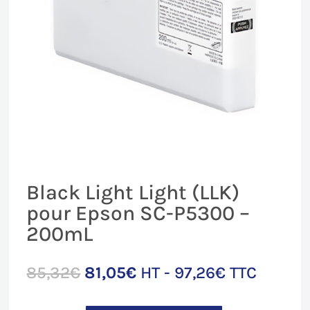
Black Light Light (LLK)
pour Epson SC-P5300 –
200mL
Le
Le
85,32
€
81,05
€
HT -
97,26
€
TTC
prix
prix
initial
actuel
quantité