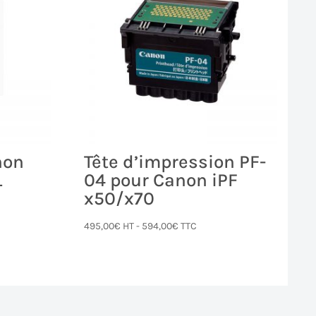
non
Tête d’impression PF-
L
04 pour Canon iPF
x50/x70
495,00
€
HT -
594,00
€
TTC