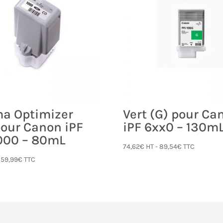
a Optimizer
Vert (G) pour Ca
pour Canon iPF
iPF 6xx0 – 130m
000 – 80mL
74,62
€
HT -
89,54
€
TTC
-
59,99
€
TTC