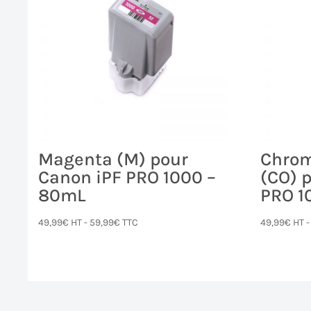
Magenta (M) pour
Chrom
Canon iPF PRO 1000 –
(CO) 
80mL
PRO 1
49,99
€
HT -
59,99
€
TTC
49,99
€
HT 