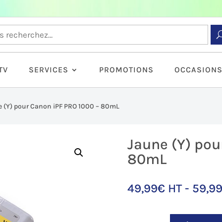
TV
SERVICES
PROMOTIONS
OCCASION
 (Y) pour Canon iPF PRO 1000 – 80mL
Jaune (Y) pou
80mL
49,99
€
HT -
59,9
quantité