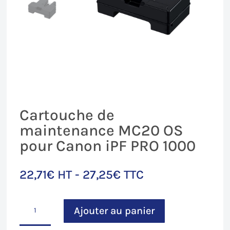
Cartouche de
maintenance MC20 OS
pour Canon iPF PRO 1000
22,71
€
HT -
27,25
€
TTC
quantité
Ajouter au panier
de
Cartouche