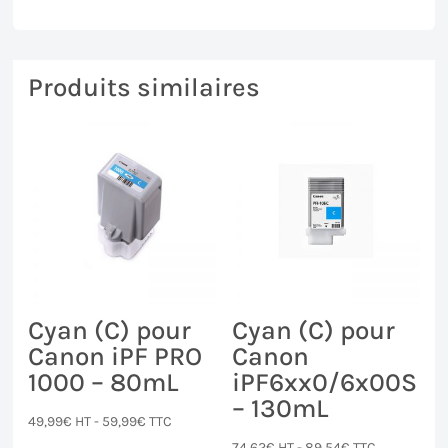
Produits similaires
Cyan (C) pour
Cyan (C) pour
Canon iPF PRO
Canon
1000 – 80mL
iPF6xx0/6x00S
– 130mL
49,99
€
HT -
59,99
€
TTC
74,62
€
HT -
89,54
€
TTC