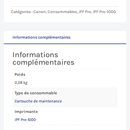
de
maintenance
Catégories :
Canon
,
Consommables
,
iPF Pro
,
iPF Pro-1000
MC20
OS
pour
Canon
Informations complémentaires
iPF
PRO
Informations
1000
complémentaires
Poids
0,08 kg
Type de consommable
Cartouche de maintenance
Imprimante
iPF Pro-1000