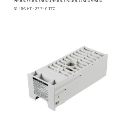
P6000/7000/8000/9000/20000/7500/9500
31,45
€
HT -
37,74
€
TTC