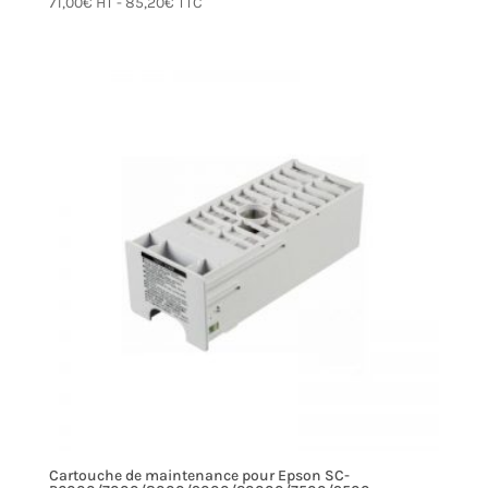
71,00
€
HT -
85,20
€
TTC
Cartouche de maintenance pour Epson SC-