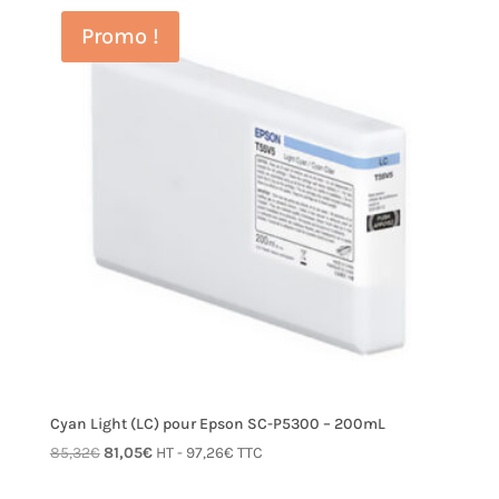
était :
est :
Promo !
85,32€.
81,05€.
Cyan Light (LC) pour Epson SC-P5300 – 200mL
Le
Le
85,32
€
81,05
€
HT -
97,26
€
TTC
prix
prix