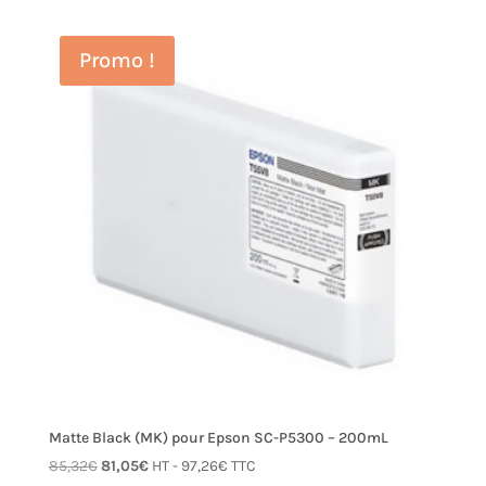
initial
actuel
était :
est :
Promo !
85,32€.
81,05€.
Matte Black (MK) pour Epson SC-P5300 – 200mL
Le
Le
85,32
€
81,05
€
HT -
97,26
€
TTC