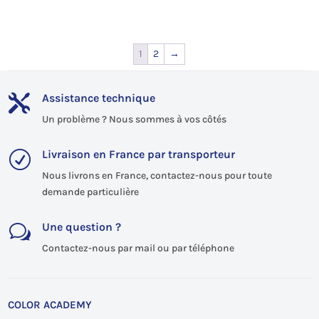
prix
prix
initial
actuel
était :
est :
1
2
→
85,32€.
81,05€.
Assistance technique

Un problème ? Nous sommes à vos côtés
Livraison en France par transporteur
R
Nous livrons en France, contactez-nous pour toute
demande particulière
Une question ?
w
Contactez-nous par mail ou par téléphone
COLOR ACADEMY