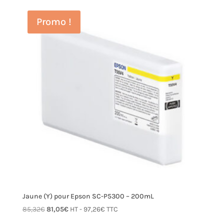
initial
actuel
était :
est :
Promo !
85,32€.
81,05€.
Jaune (Y) pour Epson SC-P5300 – 200mL
Le
Le
85,32
€
81,05
€
HT -
97,26
€
TTC
prix
prix