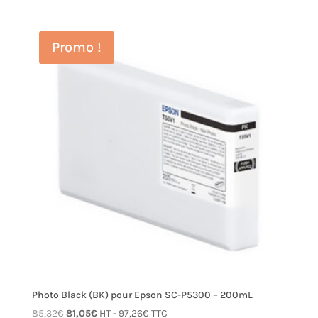
prix
prix
initial
actuel
était :
est :
Promo !
85,32€.
81,05€.
Photo Black (BK) pour Epson SC-P5300 – 200mL
Le
Le
85,32
€
81,05
€
HT -
97,26
€
TTC