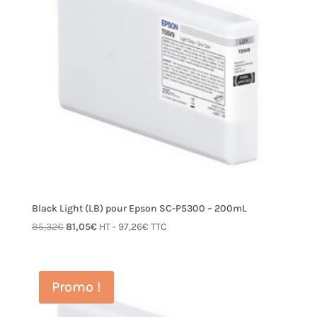
Black Light (LB) pour Epson SC-P5300 – 200mL
Le
Le
85,32
€
81,05
€
HT -
97,26
€
TTC
prix
prix
initial
actuel
était :
est :
Promo !
85,32€.
81,05€.