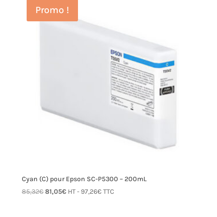
Promo !
Cyan (C) pour Epson SC-P5300 – 200mL
Le
Le
85,32
€
81,05
€
HT -
97,26
€
TTC
prix
prix
initial
actuel