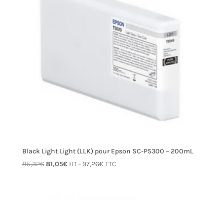
Black Light Light (LLK) pour Epson SC-P5300 – 200mL
Le
Le
85,32
€
81,05
€
HT -
97,26
€
TTC
prix
prix
initial
actuel
était :
est :
85,32€.
81,05€.