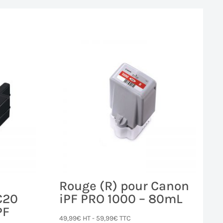
Rouge (R) pour Canon
C20
iPF PRO 1000 – 80mL
PF
49,99
€
HT -
59,99
€
TTC