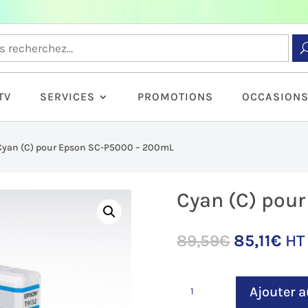
TV
SERVICES
PROMOTIONS
OCCASION
Cyan (C) pour Epson SC-P5000 – 200mL
Cyan (C) pou
Le
Le
89,59
€
85,11
€
HT
prix
pri
initial
act
quantité
était :
est 
Ajouter a
de
89,59€.
85,