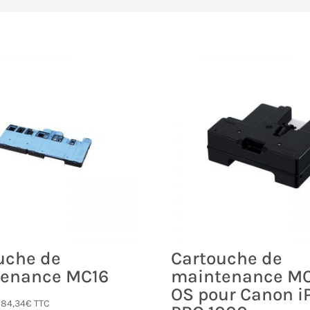
uche de
Cartouche de
enance MC16
maintenance M
OS pour Canon i
-
84,34
€
TTC