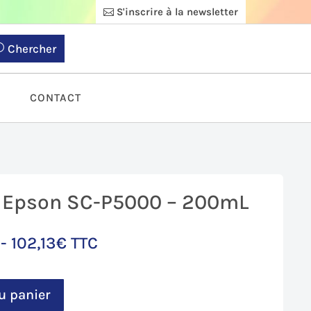
S'inscrire à la newsletter
Chercher
S
CONTACT
r Epson SC-P5000 – 200mL
 -
102,13
€
TTC
x
uel
:
u panier
11€.