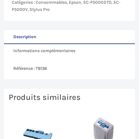
Magenta
Catégories :
Consommables
,
Epson
,
SC-P5000STD
,
SC-
(VLM)
P5000V
,
Stylus Pro
pour
Epson
SC-
P5000
Description
-
Informations complémentaires
200mL
Référence : T9136
Produits similaires