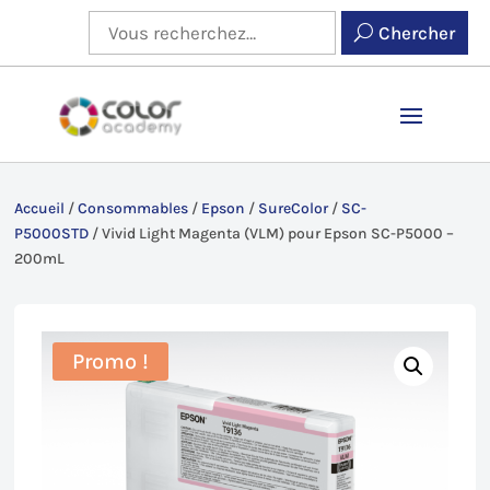
Chercher
Accueil
/
Consommables
/
Epson
/
SureColor
/
SC-
P5000STD
/
Vivid Light Magenta (VLM) pour Epson SC-P5000 –
200mL
Promo !