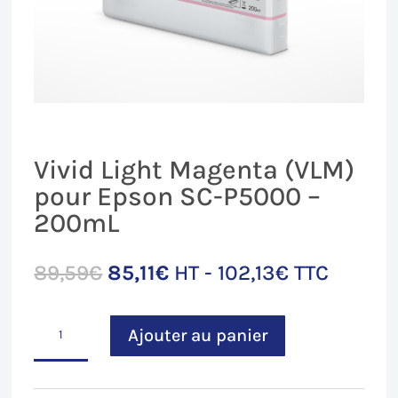
Vivid Light Magenta (VLM)
pour Epson SC-P5000 –
200mL
Le
Le
89,59
€
85,11
€
HT -
102,13
€
TTC
prix
prix
initial
actuel
quantité
était :
est :
Ajouter au panier
de
89,59€.
85,11€.
Vivid
Light