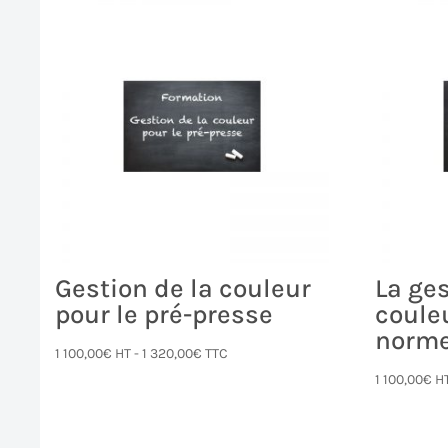
Gestion de la couleur
La ges
pour le pré-presse
coule
norme
1 100,00
€
HT -
1 320,00
€
TTC
1 100,00
€
H