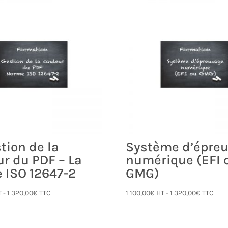
tion de la
Système d’épre
ur du PDF – La
numérique (EFI 
 ISO 12647-2
GMG)
T -
1 320,00
€
TTC
1 100,00
€
HT -
1 320,00
€
TTC