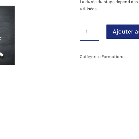
La durée du stage dépend des
utilisées.
quantité
Ajouter a
de
Production
avec
un
Catégorie :
Formations
RIP
EFI
Fiery
XF