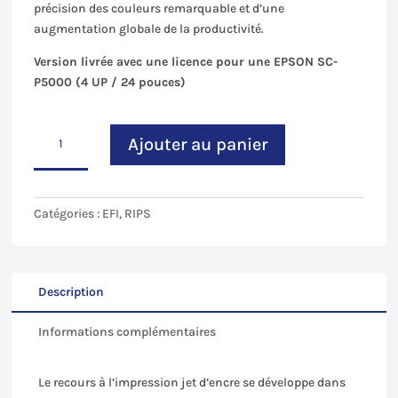
précision des couleurs remarquable et d’une
augmentation globale de la productivité.
Version livrée avec une licence pour une EPSON SC-
P5000 (4 UP / 24 pouces)
quantité
Ajouter au panier
de
Fiery
XF
7.3
Catégories :
EFI
,
RIPS
-
4UP
Description
Informations complémentaires
Le recours à l’impression jet d’encre se développe dans