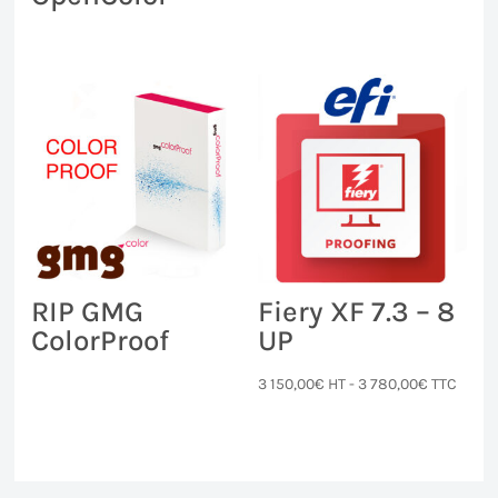
RIP GMG
Fiery XF 7.3 – 8
ColorProof
UP
3 150,00
€
HT -
3 780,00
€
TTC