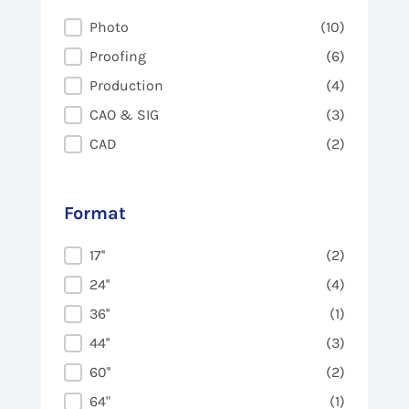
Usage
Photo
(10)
Proofing
(6)
Production
(4)
CAO & SIG
(3)
CAD
(2)
Format
Format
17''
(2)
24''
(4)
36''
(1)
44''
(3)
60''
(2)
64"
(1)