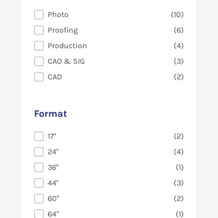
Usage
Photo
(10)
Proofing
(6)
Production
(4)
CAO & SIG
(3)
CAD
(2)
Format
Format
17''
(2)
24''
(4)
36''
(1)
44''
(3)
60''
(2)
64"
(1)