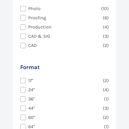
Usage
Photo
(10)
Proofing
(6)
Production
(4)
CAO & SIG
(3)
CAD
(2)
Format
Format
17''
(2)
24''
(4)
36''
(1)
44''
(3)
60''
(2)
64"
(1)