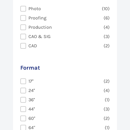
Usage
Photo
(10)
Proofing
(6)
Production
(4)
CAO & SIG
(3)
CAD
(2)
Format
Format
17''
(2)
24''
(4)
36''
(1)
44''
(3)
60''
(2)
64"
(1)