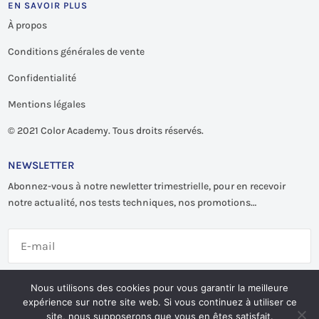
EN SAVOIR PLUS
À propos
Conditions générales de vente
Confidentialité
Mentions légales
©
2021 Color Academy. Tous droits réservés.
NEWSLETTER
Abonnez-vous à notre newletter trimestrielle, pour en recevoir
notre actualité, nos tests techniques, nos promotions…
S'abonner
Nous utilisons des cookies pour vous garantir la meilleure
expérience sur notre site web. Si vous continuez à utiliser ce
site, nous supposerons que vous en êtes satisfait.