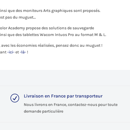
insi que des moniteurs Arts graphiques sont proposés.
n’est pas du muguet…
olor Academy propose des solutions de sauvegarde
insi que des tablettes Wacom Intuos Pro au format M & L.
t, avec les économies réalisées, pensez donc au muguet !
quant
-ici-
et
-là-
!
Livraison en France par transporteur
R
Nous livrons en France, contactez-nous pour toute
demande particulière