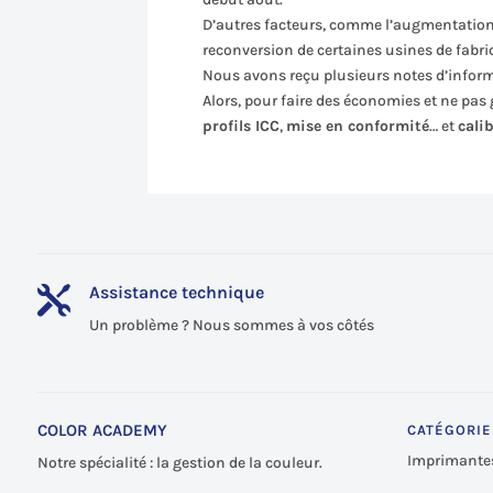
D’autres facteurs, comme l’augmentation 
reconversion de certaines usines de fabric
Nous avons reçu plusieurs notes d’informa
Alors, pour faire des économies et ne pa
profils ICC
,
mise en conformité
… et
cali
Assistance technique

Un problème ? Nous sommes à vos côtés
COLOR ACADEMY
CATÉGORIE
Imprimante
Notre spécialité : la gestion de la couleur.