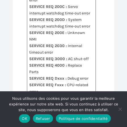
error
SERVICE REQ 200C :
Servo
interrupt watchdog time-out error
SERVICE REQ 200D :
System
interrupt watchdog time-out error
SERVICE REQ 200E :
Unknown
NMI
SERVICE REQ 2030 :
Internal
timeout error
SERVICE REQ 3000 :
AC shut-off
SERVICE REQ 4000 :
Replace
Parts
SERVICE REQ Dxxx :
Debug error
SERVICE REQ Fxxx :
CPU-related
error
Nous utilisons des cookies pour vous garantir la meilleure
expérience sur notre site web. Si vous continuez à utiliser ce
site, nous supposerons que vous en êtes satisfait.
EPSON
SureColor :
OK
Refuser
Politique de confidentialité
SC-P10000 / SC-P20000