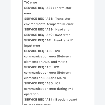
T/O error
SERVICE REQ 1A37 :
Thermistor
error
SERVICE REQ 1A38 :
Transistor
environmental temperature error
SERVICE REQ 1A39 :
Head error
SERVICE REQ 1A40 :
IC22 error
SERVICE REQ 1A41 :
Head rank ID
input error
SERVICE REQ 1A50 :
I2C
communication error (Between
elements on ASIC and MAIN)
SERVICE REQ 1A51 :
I2C
communication error (Between
elements on SUB and MAIN)
SERVICE REQ 1A60 :
IC2
communication error during IMS
operation
SERVICE REQ 1A81 :
IE option board
voltage drop error