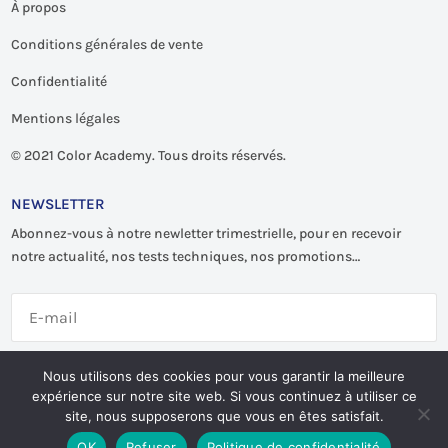
À propos
Conditions générales de vente
Confidentialité
Mentions légales
©
2021 Color Academy. Tous droits réservés.
NEWSLETTER
Abonnez-vous à notre newletter trimestrielle, pour en recevoir
notre actualité, nos tests techniques, nos promotions…
S'abonner
Nous utilisons des cookies pour vous garantir la meilleure
expérience sur notre site web. Si vous continuez à utiliser ce
site, nous supposerons que vous en êtes satisfait.
OK
Refuser
Politique de confidentialité