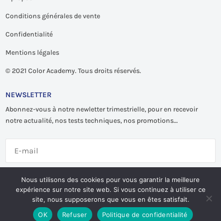
Conditions générales de vente
Confidentialité
Mentions légales
©
2021 Color Academy. Tous droits réservés.
NEWSLETTER
Abonnez-vous à notre newletter trimestrielle, pour en recevoir
notre actualité, nos tests techniques, nos promotions…
S'abonner
Nous utilisons des cookies pour vous garantir la meilleure
expérience sur notre site web. Si vous continuez à utiliser ce
site, nous supposerons que vous en êtes satisfait.
OK
Refuser
Politique de confidentialité