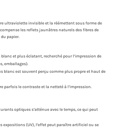
e ultraviolette invisible et la réémettent sous forme de
 compense les reflets jaunâtres naturels des fibres de
 du papier.
s blanc et plus éclatant, recherché pour l’impression de
s, emballages).
lus blanc est souvent perçu comme plus propre et haut de
re parfois le contraste et la netteté à l’impression.
 azurants optiques s’atténue avec le temps, ce qui peut
s expositions (UV), l’effet peut paraître artificiel ou se