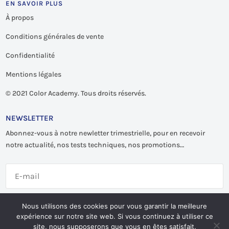
EN SAVOIR PLUS
À propos
Conditions générales de vente
Confidentialité
Mentions légales
©
2021 Color Academy. Tous droits réservés.
NEWSLETTER
Abonnez-vous à notre newletter trimestrielle, pour en recevoir
notre actualité, nos tests techniques, nos promotions…
S'abonner
Nous utilisons des cookies pour vous garantir la meilleure
expérience sur notre site web. Si vous continuez à utiliser ce
site, nous supposerons que vous en êtes satisfait.