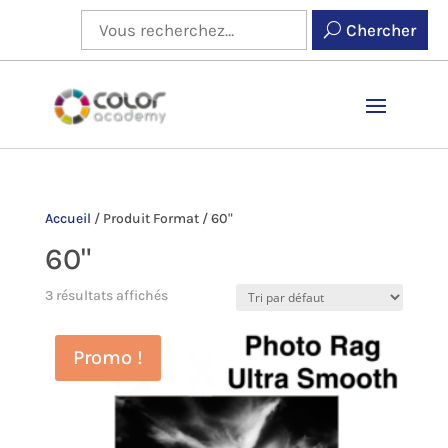
Chercher
Accueil
/
Produit Format
/
60"
60"
3 résultats affichés
Promo !