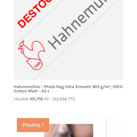
Hahnemühle – Photo Rag Ultra Smooth 305 g/m², 100%
Cotton Matt – A3 +
Le
Le
145,30
€
101,71
€
HT -
122,05
€
TTC
prix
prix
initial
actuel
était :
est :
Promo !
145,30€.
101,71€.