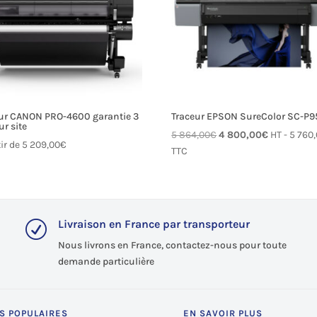
ur CANON PRO-4600 garantie 3
Traceur EPSON SureColor SC-P
ur site
Le
Le
5 864,00
€
4 800,00
€
HT -
5 760
tir de
5 209,00
€
prix
prix
TTC
initial
actuel
était :
est :
5 864,00€.
4 800,00€.
Livraison en France par transporteur
R
Nous livrons en France, contactez-nous pour toute
demande particulière
S POPULAIRES
EN SAVOIR PLUS