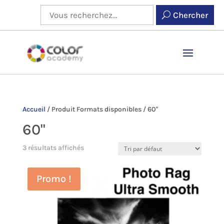
Chercher
Accueil
/
Produit Formats disponibles
/
60''
60''
3 résultats affichés
Promo !