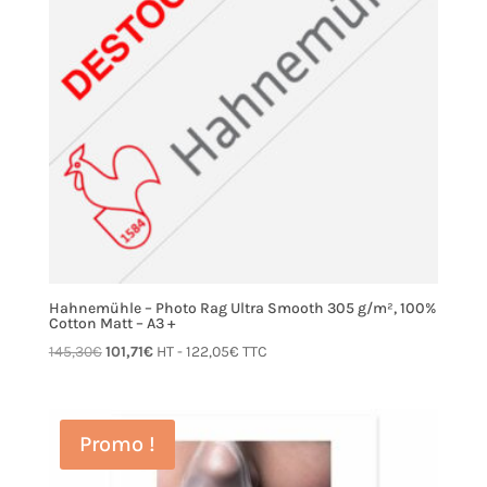
Hahnemühle – Photo Rag Ultra Smooth 305 g/m², 100%
Cotton Matt – A3 +
Le
Le
145,30
€
101,71
€
HT -
122,05
€
TTC
prix
prix
initial
actuel
était :
est :
Promo !
145,30€.
101,71€.