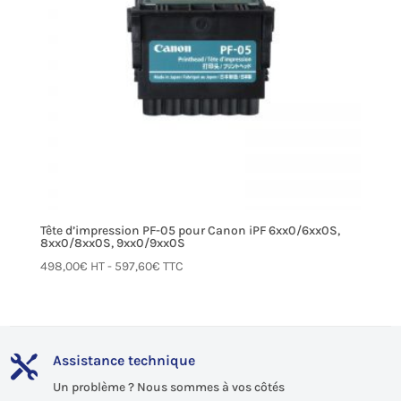
Tête d’impression PF-05 pour Canon iPF 6xx0/6xx0S,
8xx0/8xx0S, 9xx0/9xx0S
498,00
€
HT -
597,60
€
TTC
Assistance technique

Un problème ? Nous sommes à vos côtés