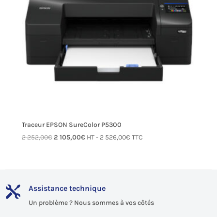
Traceur EPSON SureColor P5300
Le
Le
2 252,00
€
2 105,00
€
HT -
2 526,00
€
TTC
prix
prix
initial
actuel
était :
est :
2 252,00€.
2 105,00€.
Assistance technique

Un problème ? Nous sommes à vos côtés