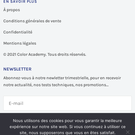
EN SAVOIR PLUS
À propos
Conditions générales de vente
Confidentialité
Mentions légales
©
2021 Color Academy. Tous droits réservés.
NEWSLETTER
Abonnez-vous à notre newletter trimestrielle, pour en recevoir
notre actualité, nos tests techniques, nos promotions…
S'abonner
Nous utilisons des cookies pour vous garantir la meilleure
expérience sur notre site web. Si vous continuez à utiliser ce
site, nous supposerons que vous en êtes satisfait.