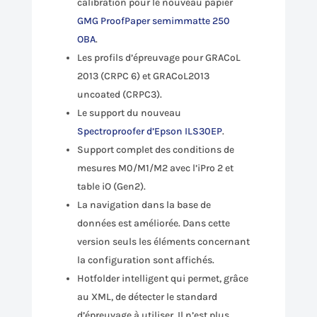
calibration pour le nouveau papier
GMG ProofPaper semimmatte 250
OBA
.
Les profils d’épreuvage pour GRACoL
2013 (CRPC 6) et GRACoL2013
uncoated (CRPC3).
Le support du nouveau
Spectroproofer d’Epson ILS30EP
.
Support complet des conditions de
mesures M0/M1/M2 avec l’iPro 2 et
table iO (Gen2).
La navigation dans la base de
données est améliorée. Dans cette
version seuls les éléments concernant
la configuration sont affichés.
Hotfolder intelligent qui permet, grâce
au XML, de détecter le standard
d’épreuvage à utiliser. Il n’est plus