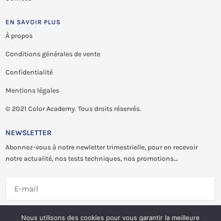
EN SAVOIR PLUS
À propos
Conditions générales de vente
Confidentialité
Mentions légales
©
2021 Color Academy. Tous droits réservés.
NEWSLETTER
Abonnez-vous à notre newletter trimestrielle, pour en recevoir
notre actualité, nos tests techniques, nos promotions…
S'abonner
Nous utilisons des cookies pour vous garantir la meilleure