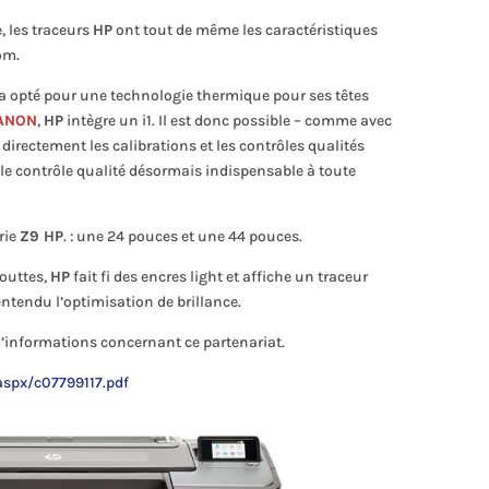
, les traceurs
HP
ont tout de même les caractéristiques
om.
a opté pour une technologie thermique pour ses têtes
ANON
,
HP
intègre un i1. Il est donc possible – comme avec
 directement les calibrations et les contrôles qualités
e contrôle qualité désormais indispensable à toute
rie
Z9 HP
. : une 24 pouces et une 44 pouces.
gouttes,
HP
fait fi des encres light et affiche un traceur
ntendu l’optimisation de brillance.
d’informations concernant ce partenariat.
aspx/c07799117.pdf