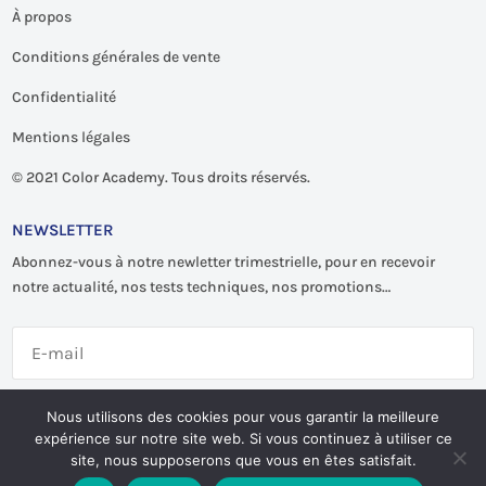
À propos
Conditions générales de vente
Confidentialité
Mentions légales
©
2021 Color Academy. Tous droits réservés.
NEWSLETTER
Abonnez-vous à notre newletter trimestrielle, pour en recevoir
notre actualité, nos tests techniques, nos promotions…
S'abonner
Nous utilisons des cookies pour vous garantir la meilleure
expérience sur notre site web. Si vous continuez à utiliser ce
site, nous supposerons que vous en êtes satisfait.