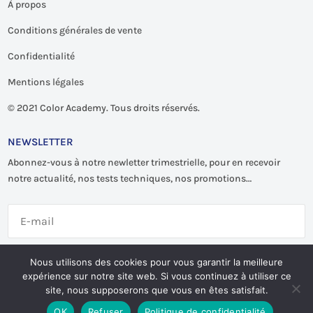
À propos
Conditions générales de vente
Confidentialité
Mentions légales
©
2021 Color Academy. Tous droits réservés.
NEWSLETTER
Abonnez-vous à notre newletter trimestrielle, pour en recevoir
notre actualité, nos tests techniques, nos promotions…
S'abonner
Nous utilisons des cookies pour vous garantir la meilleure
expérience sur notre site web. Si vous continuez à utiliser ce
site, nous supposerons que vous en êtes satisfait.
OK
Refuser
Politique de confidentialité