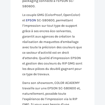
packaging connecté à l’EPSON
SC-
S80600
.
Le couple
GMG
(ColorProof, OpenColor)
et
EPSON
SC-S80600
, permettant
l’impression sur tout type de support
grâce
à
ses
encres
éco-solvantes
,
garantit aux agences de création la
réalisation de maquettes d’emballage
avec toute la précision des couleurs que
ce secteur d’activité est en droit
d’attendre.
Qualité d’impression EPSON
et gestion des couleurs du
RIP GMG
sont
les deux
pièces
du doublé gagnant pour
ce type de travaux.
Dans son
showroom
,
COLOR ACADEMY
travaille sur une EPSON
SC-S80600
et,
naturellement, possède toute
l’expérience de l’impression via le
RIP
GMG
.
Si vous avez besoin d’une