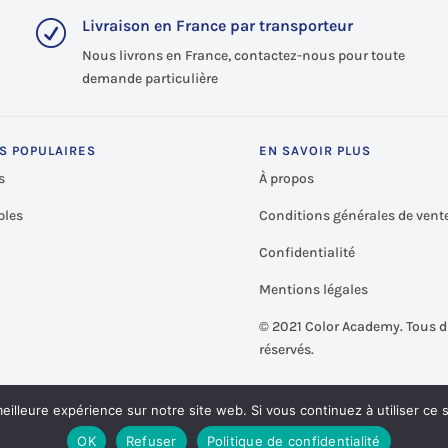
Livraison en France par transporteur
R
Nous livrons en France, contactez-nous pour toute
demande particulière
S POPULAIRES
EN SAVOIR PLUS
s
À propos
les
Conditions générales de vent
Confidentialité
Mentions légales
©
2021 Color Academy. Tous d
réservés.
eilleure expérience sur notre site web. Si vous continuez à utiliser ce
OK
Refuser
Politique de confidentialité