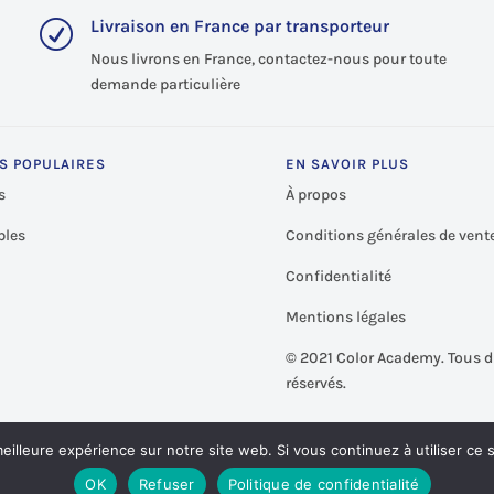
Livraison en France par transporteur
R
Nous livrons en France, contactez-nous pour toute
demande particulière
S POPULAIRES
EN SAVOIR PLUS
s
À propos
les
Conditions générales de vent
Confidentialité
Mentions légales
©
2021 Color Academy. Tous d
réservés.
eilleure expérience sur notre site web. Si vous continuez à utiliser ce
OK
Refuser
Politique de confidentialité