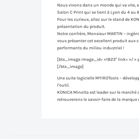
Nous vivons dans un monde qui va vite, et
Salon C Print qui se tient à Lyon du 4 au 6
Pour les curieux, allez sur le stand de 
présentation du produit.
Notre confrère, Monsieur MARTIN – ingénie
vous présenter cet excellent produit aux c
performants du milieu industriel !
[btx_image image_id= »1823″ link= »/ » 
[/btx_image]
Une suite logicielle MYIROTools – dévelo
l’outil.
KONICA Minolta est leader sur le marché d
retrouverons le savoir-faire de la marque d