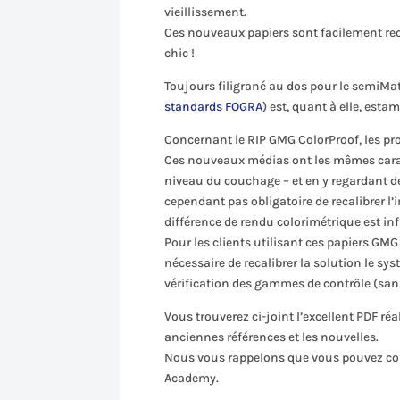
vieillissement.
Ces nouveaux papiers sont facilement re
chic !
Toujours filigrané au dos pour le semiMat
standards FOGRA
) est, quant à elle, esta
Concernant le RIP GMG ColorProof, les pro
Ces nouveaux médias ont les mêmes carac
niveau du couchage – et en y regardant de p
cependant pas obligatoire de recalibrer l
différence de rendu colorimétrique est inf
Pour les clients utilisant ces papiers GMG 
nécessaire de recalibrer la solution le s
vérification des gammes de contrôle (sans
Vous trouverez ci-joint l’excellent PDF ré
anciennes références et les nouvelles.
Nous vous rappelons que vous pouvez c
Academy.