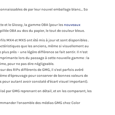
connaissables de par leur nouvel emballage blanc… So
te et le Glossy, la gamme OBA (pour les
nouveaux
mpillée OBA au dos du papier, le tout de couleur bleue.
fils MX4 et MX5 ont été mis à jour et sont disponibles .
téristiques que les anciens, même si visuellement au
lus près – une légère différence se fait sentir. Il n’est
’imprimante lors du passage à cette nouvelle gamme : la
ime, pour ne pas dire négligeable.
sur des RIPs différents de GMG, il s’est parfois avéré
ystème d’épreuvage pour conserver de bonnes valeurs de
 pour autant avoir constaté d’écart visuel important).
alisé par GMG reprenant en détail, et en les comparant, les
ommander l’ensemble des médias GMG chez Color