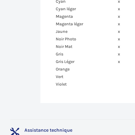
Cyan
x
Cyan léger
x
Magenta
x
Magenta léger
x
Jaune
x
Noir Photo
x
Noir Mat
x
Gris
x
Gris Léger
x
Orange
Vert
Violet
Assistance technique
