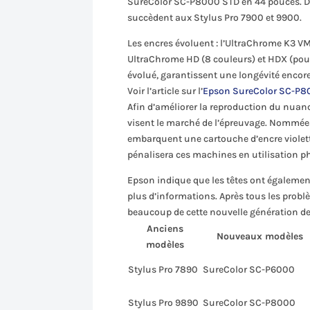
SureColor SC-P8000 STD en 44 pouces. 
succèdent aux Stylus Pro 7900 et 9900.
Les encres évoluent : l’UltraChrome K3 V
UltraChrome HD (8 couleurs) et HDX (pour 
évolué, garantissent une longévité encore
Voir l’article sur l’
Epson SureColor SC-P8
Afin d’améliorer la reproduction du nua
visent le marché de l’épreuvage. Nommées
embarquent une cartouche d’encre violette 
pénalisera ces machines en utilisation ph
Epson indique que les têtes ont également
plus d’informations. Après tous les prob
beaucoup de cette nouvelle génération de 
Anciens
Nouveaux modèles
modèles
Stylus Pro 7890
SureColor SC-P6000
Stylus Pro 9890
SureColor SC-P8000