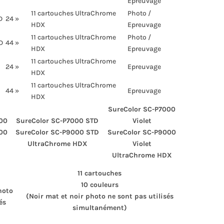
Epreuvage
11 cartouches UltraChrome
Photo /
D
24 »
HDX
Epreuvage
11 cartouches UltraChrome
Photo /
D
44 »
HDX
Epreuvage
11 cartouches UltraChrome
24 »
Epreuvage
HDX
11 cartouches UltraChrome
44 »
Epreuvage
HDX
SureColor SC-P7000
00
SureColor SC-P7000 STD
Violet
00
SureColor SC-P9000 STD
SureColor SC-P9000
D
UltraChrome HDX
Violet
UltraChrome HDX
11 cartouches
10 couleurs
hoto
(Noir mat et noir photo ne sont pas utilisés
és
simultanément)
)