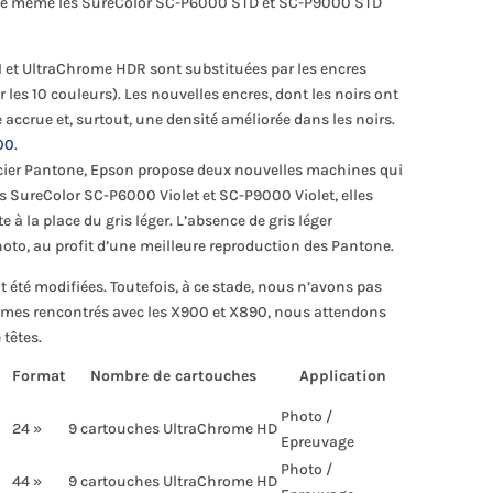
De même les SureColor SC-P6000 STD et SC-P9000 STD
M et UltraChrome HDR sont substituées par les encres
les 10 couleurs). Les nouvelles encres, dont les noirs ont
 accrue et, surtout, une densité améliorée dans les noirs.
00
.
ncier Pantone, Epson propose deux nouvelles machines qui
 SureColor SC-P6000 Violet et SC-P9000 Violet, elles
à la place du gris léger. L’absence de gris léger
oto, au profit d’une meilleure reproduction des Pantone.
 été modifiées. Toutefois, à ce stade, nous n’avons pas
lèmes rencontrés avec les X900 et X890, nous attendons
têtes.
Format
Nombre de cartouches
Application
Photo /
24 »
9 cartouches UltraChrome HD
Epreuvage
Photo /
44 »
9 cartouches UltraChrome HD