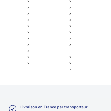
x
x
x
x
x
x
x
x
x
x
x
x
x
x
x
x
x
x
x
x
x
x
Livraison en France par transporteur
R