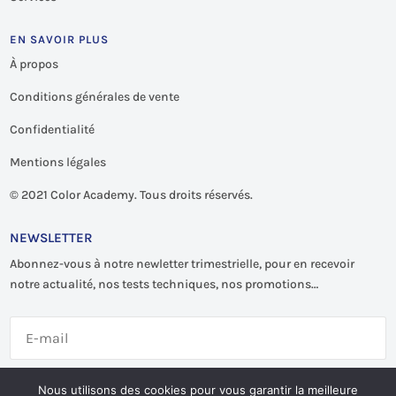
EN SAVOIR PLUS
À propos
Conditions générales de vente
Confidentialité
Mentions légales
©
2021 Color Academy. Tous droits réservés.
NEWSLETTER
Abonnez-vous à notre newletter trimestrielle, pour en recevoir
notre actualité, nos tests techniques, nos promotions…
S'abonner
Nous utilisons des cookies pour vous garantir la meilleure