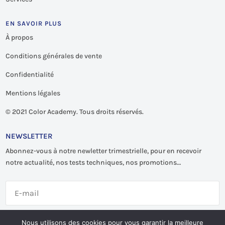
EN SAVOIR PLUS
À propos
Conditions générales de vente
Confidentialité
Mentions légales
©
2021 Color Academy. Tous droits réservés.
NEWSLETTER
Abonnez-vous à notre newletter trimestrielle, pour en recevoir
notre actualité, nos tests techniques, nos promotions…
S'abonner
Nous utilisons des cookies pour vous garantir la meilleure