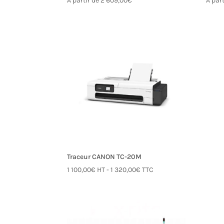
A partir de
2 609,00
€
A par
Traceur CANON TC-20M
1 100,00
€
HT -
1 320,00
€
TTC