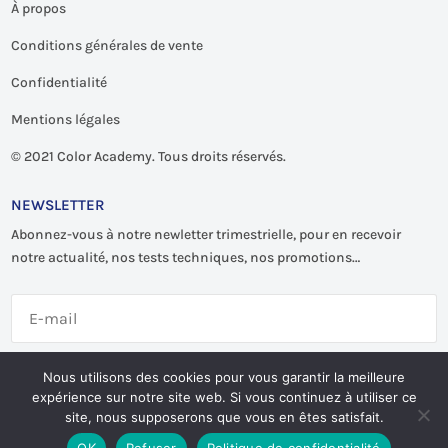
À propos
Conditions générales de vente
Confidentialité
Mentions légales
©
2021 Color Academy. Tous droits réservés.
NEWSLETTER
Abonnez-vous à notre newletter trimestrielle, pour en recevoir
notre actualité, nos tests techniques, nos promotions…
S'abonner
Nous utilisons des cookies pour vous garantir la meilleure
expérience sur notre site web. Si vous continuez à utiliser ce
site, nous supposerons que vous en êtes satisfait.
OK
Refuser
Politique de confidentialité