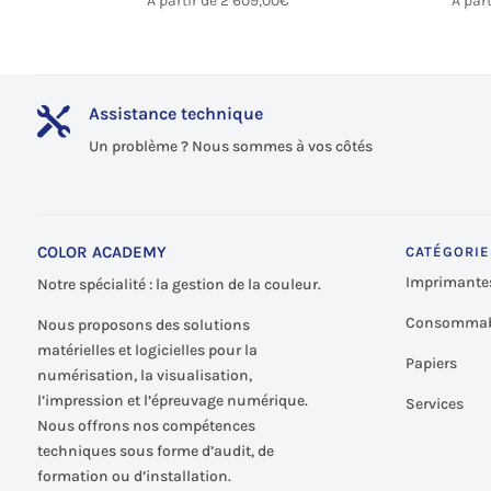
A partir de
2 609,00
€
A par
Assistance technique

Un problème ? Nous sommes à vos côtés
COLOR ACADEMY
CATÉGORIE
Imprimante
Notre spécialité : la gestion de la couleur.
Consommab
Nous proposons des solutions
matérielles et logicielles pour la
Papiers
numérisation, la visualisation,
l’impression et l’épreuvage numérique.
Services
Nous offrons nos compétences
techniques sous forme d’audit, de
formation ou d’installation.