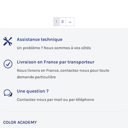
prix
prix
initial
actuel
était :
est :
1
2
→
2 252,00€.
2 105,00€.
Assistance technique

Un problème ? Nous sommes à vos côtés
Livraison en France par transporteur
R
Nous livrons en France, contactez-nous pour toute
demande particulière
Une question ?
w
Contactez-nous par mail ou par téléphone
COLOR ACADEMY