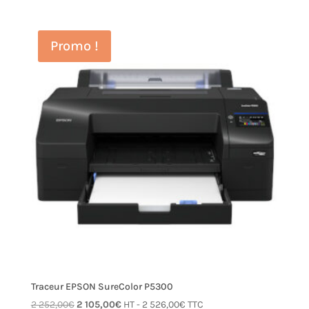
Promo !
Traceur EPSON SureColor P5300
Le
Le
2 252,00
€
2 105,00
€
HT -
2 526,00
€
TTC